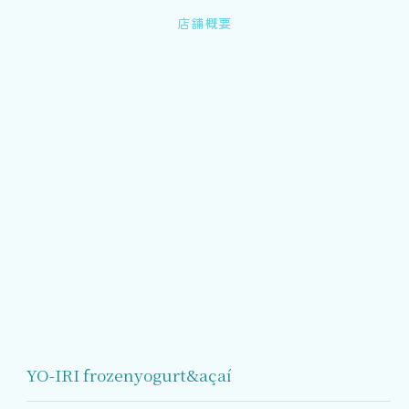
店舗概要
YO-IRI frozenyogurt&açaí