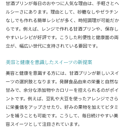
案
甘酒プリンが毎日のおやつに人気な理由は、手軽さとヘ
ルシーさにあります。理由として、砂糖なしやゼラチン
牛乳なしの甘酒プリンが美容にうれしい秘密
なしでも作れる簡単レシピが多く、時短調理が可能だか
牛乳不使用でも満足スイーツ甘酒プリン
らです。例えば、レンジで作れる甘酒プリンや、保存し
美容志向に人気の牛乳なし甘酒プリンの魅
やすいレシピが好評です。こうした利便性と健康面の両
力
立が、幅広い世代に支持されている要因です。
牛乳アレルギー対応のスイーツ作りに甘酒
プリン
美容と健康を意識したスイーツの新提案
スイーツで叶う美肌習慣は甘酒プリンから
美容と健康を意識する方には、甘酒プリンが新しいスイ
豆乳など代用で広がる甘酒プリンの可能性
ーツの選択肢となります。発酵食品由来の栄養と自然な
甘みで、余分な添加物やカロリーを控えられるのがポイ
ントです。例えば、豆乳や大豆を使ったアレンジでさら
に栄養価をアップさせたり、好みの果物を加えてビタミ
ンを補うことも可能です。こうして、毎日続けやすい美
容スイーツとして注目されています。