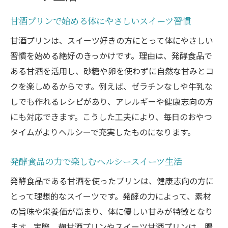
砂糖なしで楽しむ甘酒プリンの新提案
甘酒プリンで始める体にやさしいスイーツ習慣
砂糖なしのスイーツは甘酒プリンで決まり
甘酒プリンは、スイーツ好きの方にとって体にやさしい
甘酒の自然な甘みで作る新感覚スイーツ
習慣を始める絶好のきっかけです。理由は、発酵食品で
ヘルシー志向にうれしい砂糖不使用レシピ
ある甘酒を活用し、砂糖や卵を使わずに自然な甘みとコ
甘酒プリンで砂糖ゼロの満足スイーツ体験
クを楽しめるからです。例えば、ゼラチンなしや牛乳な
しでも作れるレシピがあり、アレルギーや健康志向の方
砂糖なしでも美味しい甘酒プリンの秘密
にも対応できます。こうした工夫により、毎日のおやつ
スイーツ作りに甘酒プリンが人気の理由
タイムがよりヘルシーで充実したものになります。
スイーツ愛好家が甘酒プリンを選ぶ理由
甘酒プリンが注目される健康効果とは
発酵食品の力で楽しむヘルシースイーツ生活
人気のスイーツ甘酒プリンの魅力を解説
発酵食品である甘酒を使ったプリンは、健康志向の方に
家庭で簡単に作れる甘酒プリンの利点
とって理想的なスイーツです。発酵の力によって、素材
甘酒プリンが子どもに人気のヒミツ
の旨味や栄養価が高まり、体に優しい甘みが特徴となり
卵なしの簡単レシピで甘酒プリンを作ろう
ます。実際、麹甘酒プリンやスイーツ甘酒プリンは、腸