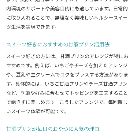
卵なしで作る簡単スイーツ甘酒プリン術
内環境のサポートや美容目的にも適しています。日常的
に取り入れることで、無理なく美味しいヘルシースイー
忙しい日におすすめ卵不使用プリンレシピ
ツ生活を実現できます。
卵を使わず楽しめるスイーツの新定番
甘酒プリンで叶えるアレルギー対応おやつ
スイーツ好きにおすすめの甘酒プリン活用法
卵アレルギーでも安心のスイーツレシピ
スイーツ好きの方には、甘酒プリンのアレンジが特にお
ゼラチン不使用でもとろける甘酒プリン術
すすめです。例えば、いちごやチーズを加えたアレンジ
ゼラチンなしでも楽しめる甘酒プリンレシ
や、豆乳や生クリームでコクをプラスする方法がありま
ピ
す。具体的には、いちご甘酒プリンやチーズ甘酒プリン
とろける口どけが魅力のスイーツ甘酒プリ
など、季節や好みに合わせてトッピングを工夫すること
ン
で飽きずに楽しめます。こうしたアレンジで、毎回新し
ゼラチン不使用で作る自然派スイーツ術
いスイーツ体験が可能です。
甘酒プリンが叶えるやさしい食感の秘密
甘酒プリンが毎日のおやつに人気の理由
ゼラチンアレルギーにも安心のスイーツ提